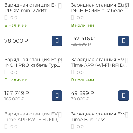
20%
Зарядная станция E-
Зарядная станция Etrel
PROM mini 22кВт
INCH HOME с кабелем
Type 2, 3 фазы, 32A, 22
0.0
0.0
кВт, 5 метров
В наличии
В наличии
147 416
₽
78 000
₽
185 000
₽
9%
29%
Зарядная станция Etrel
Зарядная станция EV-
INCH PRO кабель Type
Time APP+Wi-Fi+RFID,
2, 3 фазы, 32A, 22 кВт, 5
GB/T, 3 фазы, 32А, 22
0.0
0.0
метров
кВт
В наличии
В наличии
167 749
₽
49 899
₽
185 000
₽
70 000
₽
30%
Зарядная станция EV-
Зарядная станция EV-
Time APP+Wi-Fi+RFID,
Time Business
Type 2, 3 фазы, 32А, 22
0.0
0.0
кВт