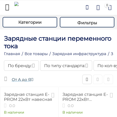
0
Категории
Фильтры
Зарядные станции переменного
тока
Главная
Все товары
Зарядная инфраструктура
За
/
/
/
По бренду:
По типу стандарта:
По кол-в
у
у
От А до Я
у
у
Зарядная станция E-
Зарядная станция E-
PROM 22кВт навесная
PROM 22кВт
у
напольная
0.0
0.0
у
В наличии
В наличии
у