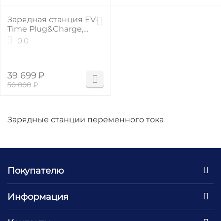
21%
Зарядная станция EV-
Time Plug&Charge,
Type 2, 3 фазы, 32А, 22
0.0
кВт
39 699
₽
50 000
₽
Зарядные станции переменного тока
Покупателю
Информация