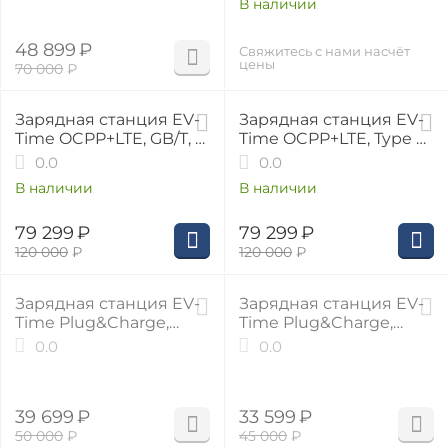
В наличии
48 899
₽
Свяжитесь с нами насчёт
цены
70 000
₽
34%
34%
Зарядная станция EV-
Зарядная станция EV-
Time OCPP+LTE, GB/T, 3
Time OCPP+LTE, Type 2,
фазы, 32А, 22 кВт
3 фазы, 32А, 22 кВт
0.0
0.0
В наличии
В наличии
79 299
₽
79 299
₽
120 000
₽
120 000
₽
21%
25%
Зарядная станция EV-
Зарядная станция EV-
Time Plug&Charge,
Time Plug&Charge,
GB/T, 3 фазы, 32А, 22
Type 1, 1 фаза, 32А, 7.4
0.0
0.0
кВт
кВт
39 699
₽
33 599
₽
50 000
₽
45 000
₽