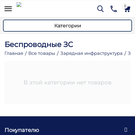
0
Категории
Беспроводные ЗС
Главная
Все товары
Зарядная инфраструктура
За
/
/
/
му
В этой категории нет товаров
му
му
му
му
му
Покупателю
му