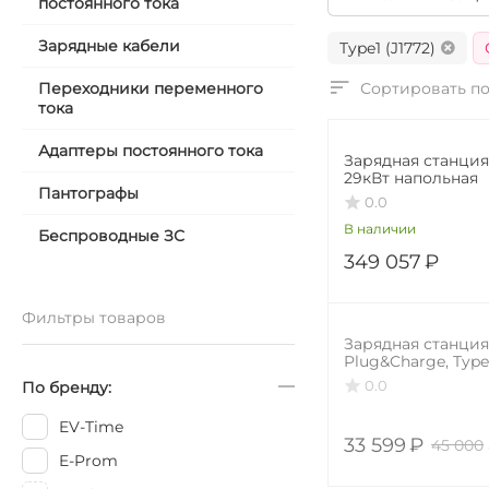
постоянного тока
Зарядные кабели
Type1 (J1772)
Переходники переменного
Сортировать по
тока
​Адаптеры постоянного тока
Зарядная станци
29кВт напольная
Пантографы
0.0
В наличии
Беспроводные ЗС
349 057
₽
Фильтры товаров
25%
Зарядная станция
Plug&Charge, Type 1
32А, 7.4 кВт
0.0
По бренду:
EV-Time
33 599
₽
45 000
E-Prom