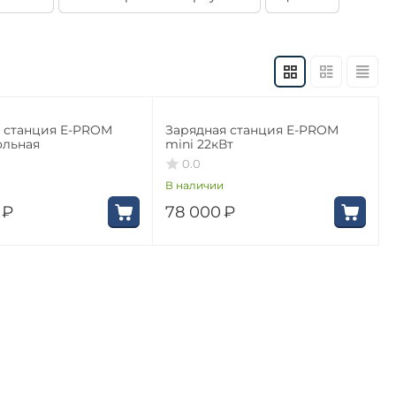
 станция E-PROM
Зарядная станция E-PROM
ольная
mini 22кВт
0.0
В наличии
₽
78 000
₽