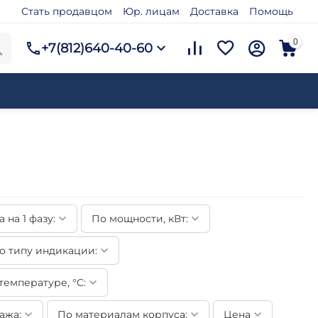
Стать продавцом
Юр. лицам
Доставка
Помощь
0
+7(812)640-40-60
 на 1 фазу:
По мощности, кВт:
о типу индикации:
емпературе, °C:
ажа:
По материалам корпуса:
Цена