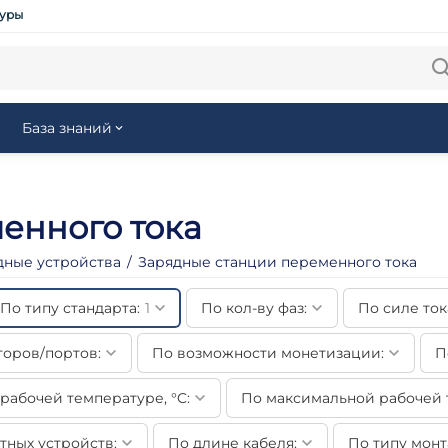
туры
База знаний
енного тока
дные устройства
/
Зарядные станции переменного тока
По типу стандарта:
1
По кол-ву фаз:
По силе тока
торов/портов:
По возможности монетизации:
П
абочей температуре, °C:
По максимальной рабочей т
тных устройств:
По длине кабеля:
По типу монт