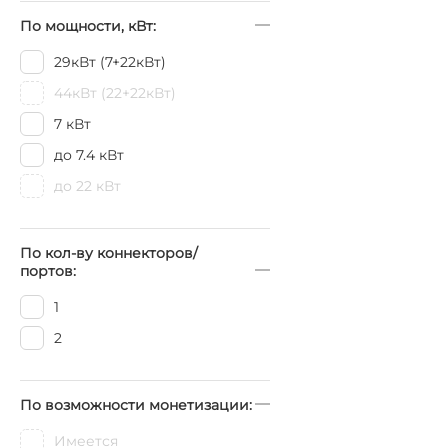
По мощности, кВт:
29кВт (7+22кВт)
44кВт (22+22кВт)
7 кВт
до 7.4 кВт
до 22 кВт
По кол-ву коннекторов/
портов:
1
2
По возможности монетизации:
Имеется