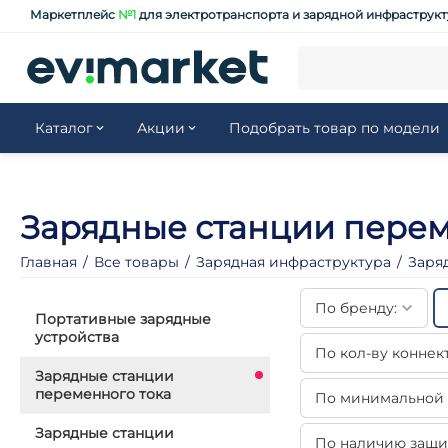
Маркетплейс
№1
для электротранспорта и зарядной инфраструк
Каталог
Акции
Подобрать товар по модели
Зарядные станции перем
Главная
/
Все товары
/
Зарядная инфраструктура
/
Заря
По бренду:
Портативные зарядные
устройства
По кол-ву коннек
Зарядные станции
переменного тока
По минимальной р
Зарядные станции
По наличию защи