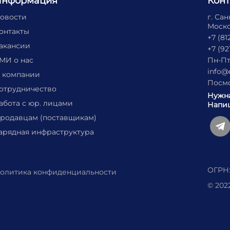
Информация
Кон
овости
г. Са
Москов
онтакты
+7 (81
акансии
+7 (92
МИ о нас
Пн-Пт
info@
 компании
Посмо
отрудничество
Нужн
абота с юр. лицами
Напиш
родавцам (поставщикам)
арядная инфраструктура
ОГРН:
олитика конфиденциальности
© 202