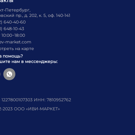
такты
нкт-Петербург,
ский пр., д. 202, к. 5, оф. 140-141
2) 640-40-60
1) 648-10-43
 10:00−18:00
ev-market.com
треть на карте
а помощь?
ите нам в мессенджеры:
 1227800107303 ИНН: 7810952762
2-2023 ООО «‎ИВИ-МАРКЕТ»