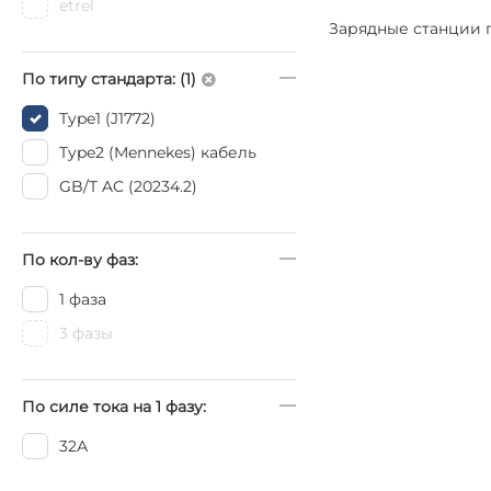
etrel
Зарядные станции 
По типу стандарта: (1)
Type1 (J1772)
Type2 (Mennekes) кабель
GB/T AC (20234.2)
По кол-ву фаз:
1 фаза
3 фазы
По силе тока на 1 фазу:
32А