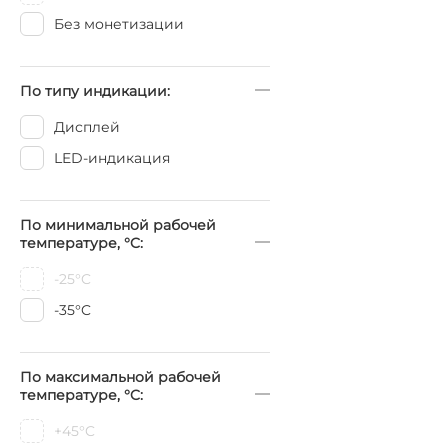
Без монетизации
По типу индикации:
Дисплей
LED-индикация
По минимальной рабочей
температуре, °C:
-25°C
-35°C
По максимальной рабочей
температуре, °C:
+45°C