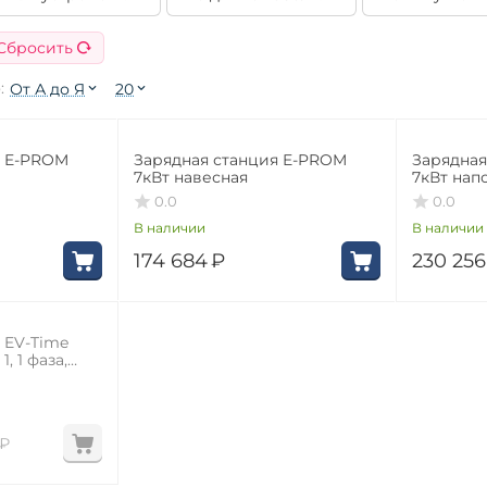
Сбросить
:
От А до Я
20
я E-PROM
Зарядная станция E-PROM
Зарядная
7кВт навесная
7кВт нап
0.0
0.0
В наличии
В наличии
174 684
₽
230 256
 EV-Time
, 1 фаза,
₽