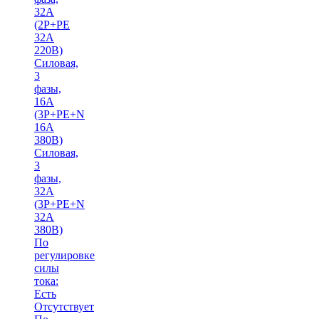
32А
(2Р+РЕ
32А
220В)
Силовая,
3
фазы,
16А
(3Р+РЕ+N
16А
380В)
Силовая,
3
фазы,
32А
(3Р+РЕ+N
32А
380В)
По
регулировке
силы
тока:
Есть
Отсутствует