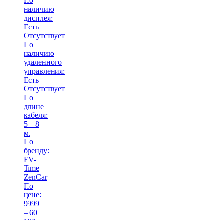
По
наличию
дисплея:
Есть
Отсутствует
По
наличию
удаленного
управления:
Есть
Отсутствует
По
длине
кабеля:
5 – 8
м.
По
бренду:
EV-
Time
ZenCar
По
цене:
9999
– 60