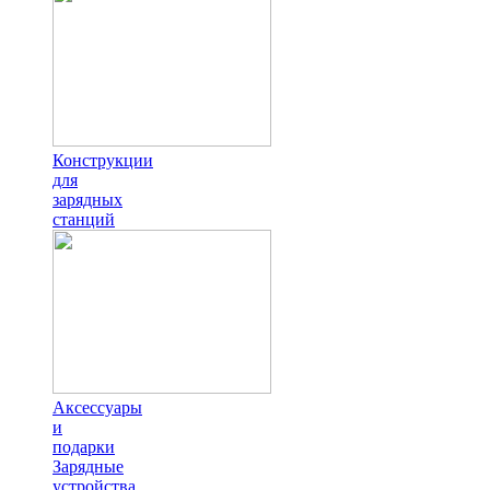
Конструкции
для
зарядных
станций
Аксессуары
и
подарки
Зарядные
устройства