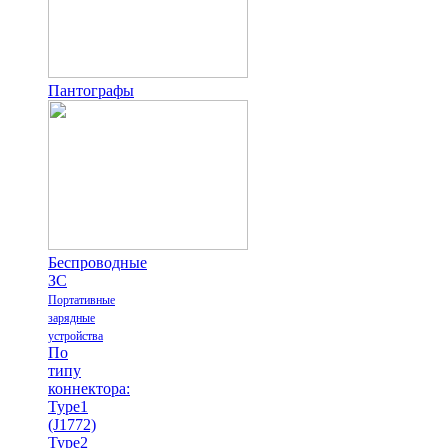
Пантографы
Беспроводные
ЗС
Портативные
зарядные
устройства
По
типу
коннектора:
Type1
(J1772)
Type2