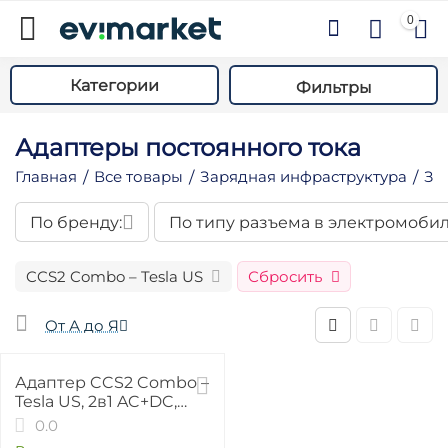
0
Категории
Фильтры
​Адаптеры постоянного тока
Главная
Все товары
Зарядная инфраструктура
За
/
/
/
По бренду:
По типу разъема в электромобил
у
CCS2 Combo – Tesla US
Сбросить
у
у
От А до Я
у
35%
Адаптер CCS2 Combo –
у
Tesla US, 2в1 AC+DC,
у
250А, 250 кВт
0.0
у