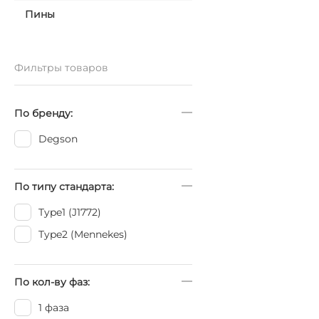
Пины
Фильтры товаров
По бренду:
Degson
По типу стандарта:
Type1 (J1772)
Type2 (Mennekes)
По кол-ву фаз:
1 фаза