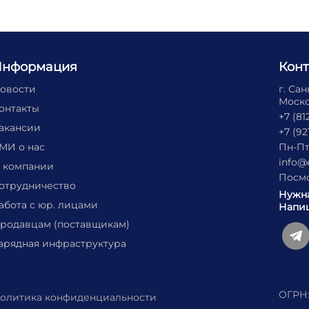
Информация
Кон
овости
г. Са
Москов
онтакты
+7 (81
акансии
+7 (92
МИ о нас
Пн-Пт
info@
 компании
Посмо
отрудничество
Нужн
абота с юр. лицами
Напиш
родавцам (поставщикам)
арядная инфраструктура
ОГРН:
олитика конфиденциальности