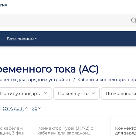
туры
База знаний
еменного тока (AC)
оненты для зарядных устройств
/
Кабели и коннекторы пер
По типу стандарта:
По кол-ву фаз:
По мощности
:
От А до Я
20
22%
 с кабелем
Коннектор Type1 (J1772) с
Коннекто
ции, 3 фазы,
кабелем для зарядной
для заря