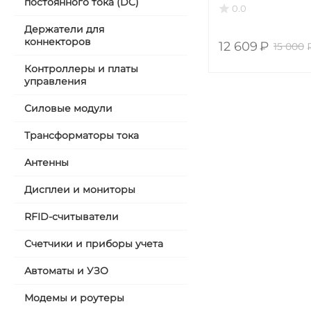
постоянного тока (DC)
32А, 22 кВт, 5 мет
0.0
Держатели для
коннекторов
12 609
₽
15 000
Контроллеры и платы
управления
Силовые модули
Трансформаторы тока
Антенны
Дисплеи и мониторы
RFID-считыватели
Счетчики и приборы учета
Автоматы и УЗО
Модемы и роутеры