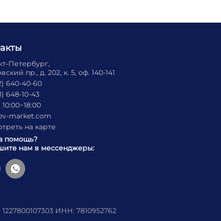
такты
нкт-Петербург,
ский пр., д. 202, к. 5, оф. 140-141
2) 640-40-60
1) 648-10-43
 10:00−18:00
ev-market.com
треть на карте
а помощь?
ите нам в мессенджеры:
 1227800107303 ИНН: 7810952762