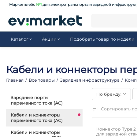
Маркетплейс
№1
для электротранспорта и зарядной инфраструк
Каталог
Акции
Подобрать товар по модели
Кабели и коннекторы пер
Главная
/
Все товары
/
Зарядная инфраструктура
/
Комп
По бренду:
Зарядные порты
переменного тока (AC)
Сортировать по
Кабели и коннекторы
переменного тока (AC)
16%
Коннектор Type 2
Кабели и коннекторы
для зарядной стан