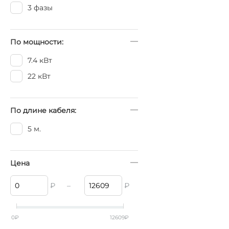
3 фазы
По мощности:
7.4 кВт
22 кВт
По длине кабеля:
5 м.
Цена
₽
–
₽
0
₽
12609
₽