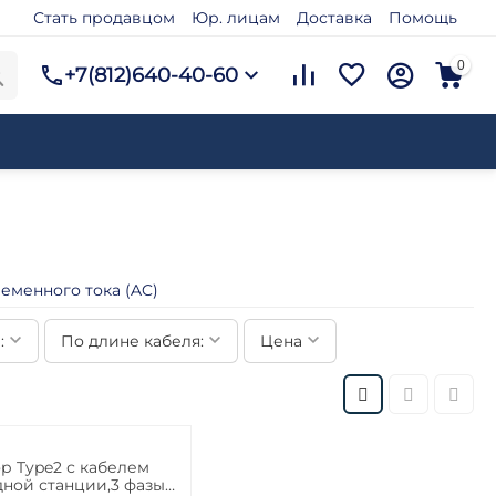
Стать продавцом
Юр. лицам
Доставка
Помощь
0
+7(812)640-40-60
еменного тока (AC)
:
По длине кабеля:
Цена
р Type2 с кабелем
дной станции,3 фазы,