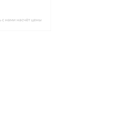
етров
 с нами насчёт цены