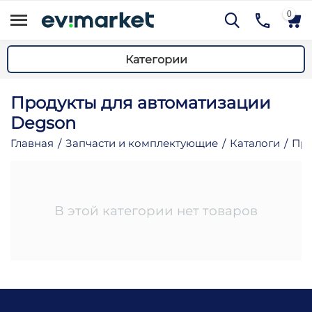
0
Категории
Продукты для автоматизации
Degson
Главная
Запчасти и комплектующие
Каталоги
Про
/
/
/
му
му
В этой категории нет товаров
му
му
му
му
му