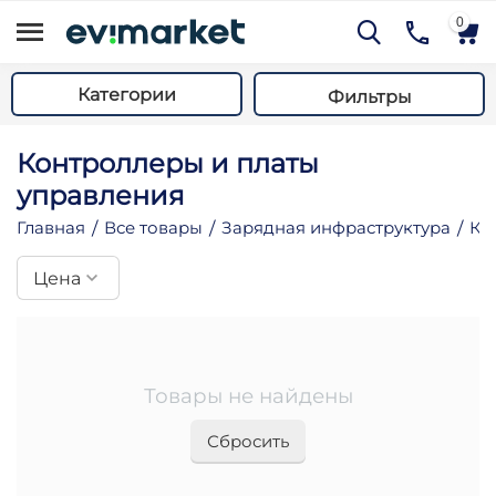
0
Категории
Фильтры
Контроллеры и платы
управления
Главная
Все товары
Зарядная инфраструктура
Ко
/
/
/
Цена
му
му
му
му
Товары не найдены
му
Сбросить
му
му