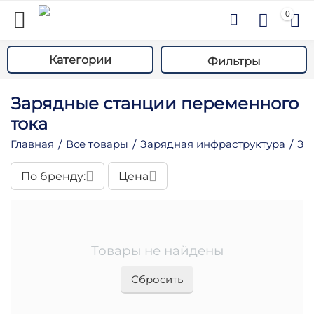
0
Категории
Фильтры
Зарядные станции переменного
тока
Главная
Все товары
Зарядная инфраструктура
За
/
/
/
По бренду:
Цена
у
у
у
у
Товары не найдены
у
Сбросить
у
у