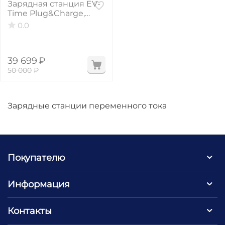
Зарядная станция EV-
Time Plug&Charge,
Type 2, 3 фазы, 32А, 22
0.0
кВт
39 699
₽
50 000
₽
Зарядные станции переменного тока
Покупателю
Информация
Контакты