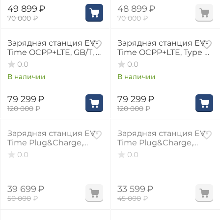
49 899
₽
48 899
₽
70 000
₽
70 000
₽
34%
34%
Зарядная станция EV-
Зарядная станция EV-
Time OCPP+LTE, GB/T, 3
Time OCPP+LTE, Type 2,
фазы, 32А, 22 кВт
3 фазы, 32А, 22 кВт
0.0
0.0
В наличии
В наличии
79 299
₽
79 299
₽
120 000
₽
120 000
₽
21%
25%
Зарядная станция EV-
Зарядная станция EV-
Time Plug&Charge,
Time Plug&Charge,
GB/T, 3 фазы, 32А, 22
Type 1, 1 фаза, 32А, 7.4
0.0
0.0
кВт
кВт
39 699
₽
33 599
₽
50 000
₽
45 000
₽
21%