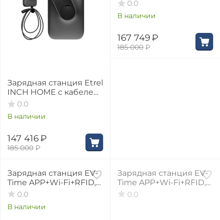
2, 3 фазы, 32A, 22 кВт, 5
0.0
метров
В наличии
167 749
₽
185 000
₽
Зарядная станция Etrel
INCH HOME с кабелем
Type 2, 3 фазы, 32A, 22
0.0
кВт, 5 метров
В наличии
147 416
₽
185 000
₽
29%
30%
Зарядная станция EV-
Зарядная станция EV-
Time APP+Wi-Fi+RFID,
Time APP+Wi-Fi+RFID,
GB/T, 3 фазы, 32А, 22
Type 2, 3 фазы, 32А, 22
0.0
0.0
кВт
кВт
В наличии