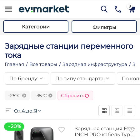
0
Категории
Фильтры
Зарядные станции переменного
тока
Главная
Все товары
Зарядная инфраструктура
За
/
/
/
По бренду:
По типу стандарта:
По кол
му
му
-25°C
-35°C
Сбросить
му
му
От А до Я
му
9%
20%
Зарядная станция Etrel
му
INCH PRO кабель Type
му