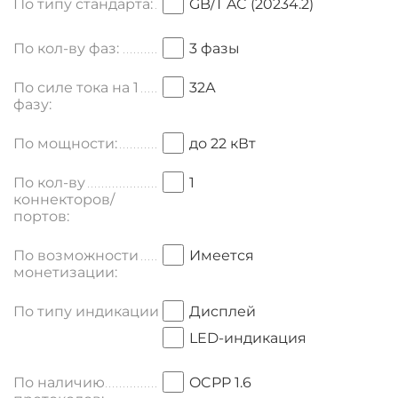
По типу стандарта:
GB/T AC (20234.2)
По кол-ву фаз:
3 фазы
По силе тока на 1
32А
фазу:
По мощности:
до 22 кВт
По кол-ву
1
коннекторов/
портов:
По возможности
Имеется
монетизации:
По типу индикации:
Дисплей
LED-индикация
По наличию
OCPP 1.6