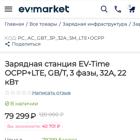
0
Главная
Все товары
Зарядная инфраструктура
За
/
/
/
34%
КОД:
PC_AC_GBT_3P_32A_5M_LTE+OCPP
Поделиться
Зарядная станция EV-Time
OCPP+LTE, GB/T, 3 фазы, 32А, 22
кВт
му
му
Написать отзыв
му
В наличии
му
79 299
₽
120 000
₽
му
Вы экономите:
40 701
₽
му
му
Цена в
79299 баллов