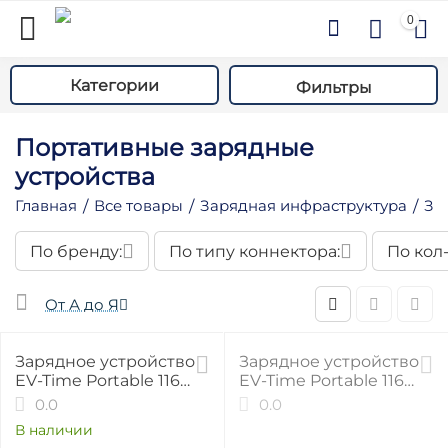
0
Категории
Фильтры
Портативные зарядные
устройства
Главная
Все товары
Зарядная инфраструктура
За
/
/
/
По бренду:
По типу коннектора:
По кол-
у
у
От А до Я
у
29%
29%
у
Зарядное устройство
Зарядное устройство
EV-Time Portable 116
EV-Time Portable 116
у
GB/T, 1 фаза, 16А, 3.7 кВт
Type 1, 1 фаза, 16А, 3.7
0.0
0.0
у
кВт
В наличии
у