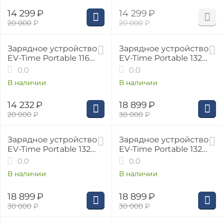
14 299
₽
14 299
₽
20 000
₽
20 000
₽
29%
37%
Зарядное устройство
Зарядное устройство
EV-Time Portable 116
EV-Time Portable 132
Type 2, 1 фаза, 16А, 3.7
GB/T, 1 фаза, 32А, 7.4 кВт
0.0
0.0
кВт
В наличии
В наличии
14 232
₽
18 899
₽
20 000
₽
30 000
₽
37%
37%
Зарядное устройство
Зарядное устройство
EV-Time Portable 132
EV-Time Portable 132
Type 1, 1 фаза, 32А, 7.4
Type 2, 1 фаза, 32А, 7.4
0.0
0.0
кВт
кВт
В наличии
В наличии
18 899
₽
18 899
₽
30 000
₽
30 000
₽