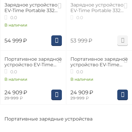
Зарядное устройство
Зарядное устройство
EV-Time Portable 332
EV-Time Portable 332
GB/T, 3 фазы, 32А, 22
Type 2, 3 фазы, 32А, 22
0.0
0.0
кВт
кВт
В наличии
54 999
₽
53 999
₽
17%
17%
Портативное зарядное
Портативное зарядное
устройство EV-Time
устройство EV-Time
Portable 316 GB/T, 3
Portable 316 Type 2, 3
0.0
0.0
фазы, 16А, 11 кВт
фазы, 16А, 11 кВт
В наличии
В наличии
24 909
₽
24 909
₽
29 999
₽
29 999
₽
Портативные зарядные устройства