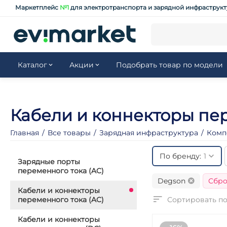
Маркетплейс
№1
для электротранспорта и зарядной инфраструк
Каталог
Акции
Подобрать товар по модели
Кабели и коннекторы пер
Главная
/
Все товары
/
Зарядная инфраструктура
/
Комп
По бренду:
1
Зарядные порты
переменного тока (AC)
Degson
Сбро
Кабели и коннекторы
переменного тока (AC)
Сортировать по
Кабели и коннекторы