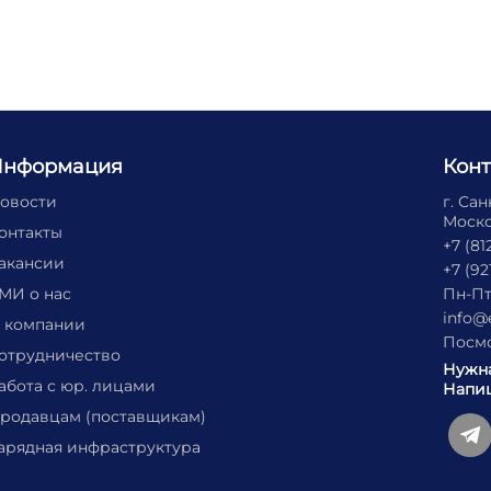
Информация
Кон
овости
г. Са
Москов
онтакты
+7 (81
акансии
+7 (92
МИ о нас
Пн-Пт
info@
 компании
Посмо
отрудничество
Нужн
абота с юр. лицами
Напиш
родавцам (поставщикам)
арядная инфраструктура