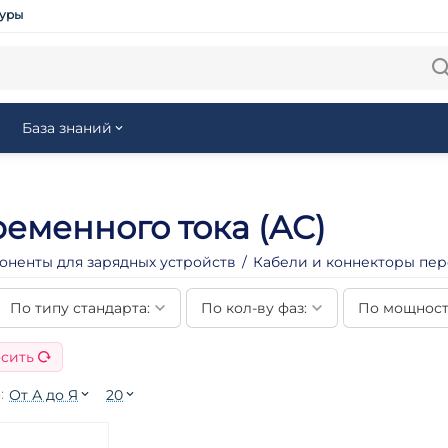
туры
База знаний
еменного тока (AC)
оненты для зарядных устройств
/
Кабели и коннекторы пер
По типу стандарта:
По кол-ву фаз:
По мощност
сить
:
От А до Я
20