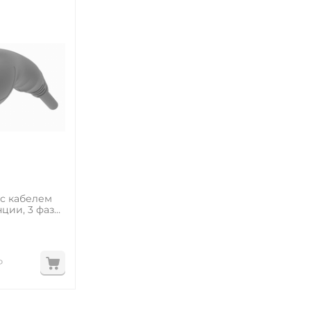
 с кабелем
ции, 3 фазы,
ров
₽