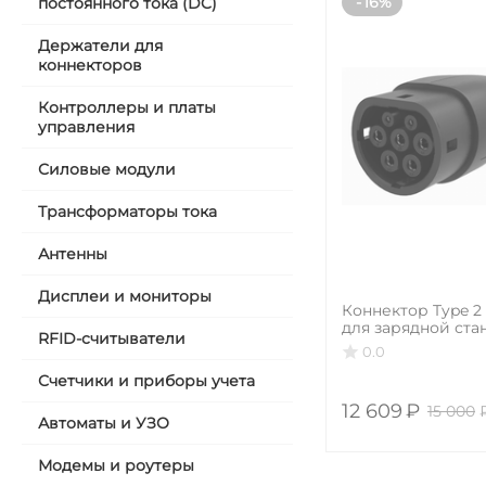
16%
постоянного тока (DC)
Держатели для
коннекторов
Контроллеры и платы
управления
Силовые модули
Трансформаторы тока
Антенны
Дисплеи и мониторы
Коннектор Type 2
для зарядной стан
RFID-считыватели
32А, 22 кВт, 5 мет
0.0
Счетчики и приборы учета
12 609
₽
15 000
Автоматы и УЗО
Модемы и роутеры