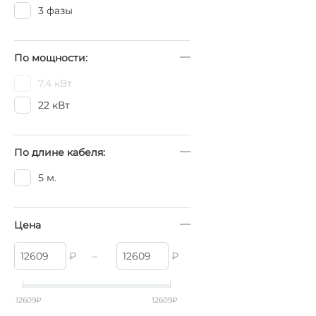
3 фазы
По мощности:
7.4 кВт
22 кВт
По длине кабеля:
5 м.
Цена
₽
–
₽
12609
₽
12609
₽