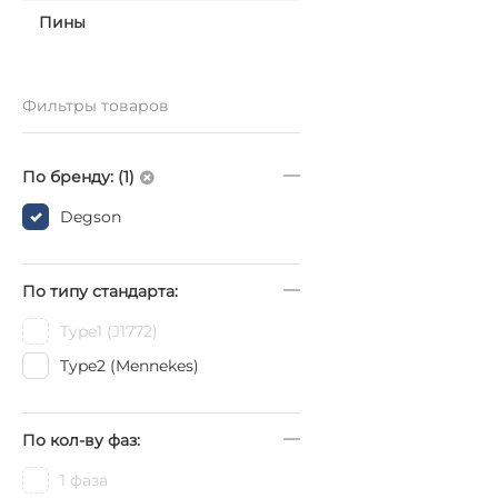
Пины
Фильтры товаров
По бренду: (1)
Degson
По типу стандарта:
Type1 (J1772)
Type2 (Mennekes)
По кол-ву фаз:
1 фаза