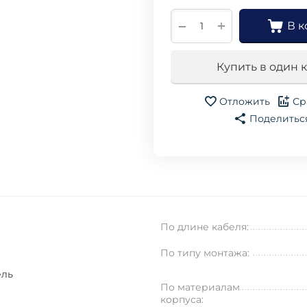
+
−
В к
Купить в один 
Отложить
Ср
Поделитьс
По длине кабеля:
По типу монтажа:
ель
По материалам
корпуса: