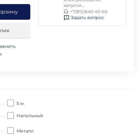
запусти...
+7(812)640-40-60
орзину
Задать вопрос
клик
авнить
я
5 м.
Напольный
Металл