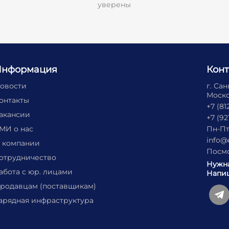
уверены
Информация
Кон
овости
г. Са
Москов
онтакты
+7 (81
акансии
+7 (92
МИ о нас
Пн-Пт
info@
 компании
Посмо
отрудничество
Нужн
абота с юр. лицами
Напиш
родавцам (поставщикам)
арядная инфраструктура