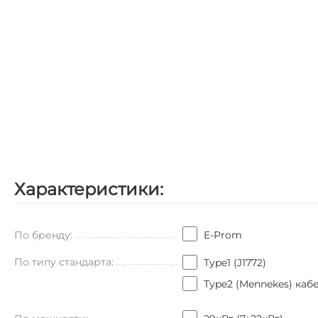
Характеристики:
По бренду:
E-Prom
По типу стандарта:
Type1 (J1772)
Type2 (Mennekes) каб