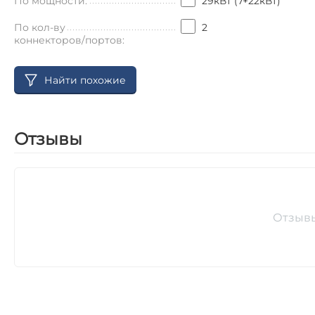
По мощности:
29кВт (7+22кВт)
По кол-ву
2
коннекторов/портов:
Найти похожие
Отзывы
Отзыв