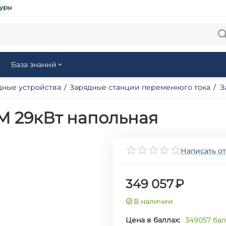
туры
База знаний
дные устройства
/
Зарядные станции переменного тока
/
З
M 29кВт напольная
Написать о
349 057
₽
В наличии
Цена в баллах:
349057 ба