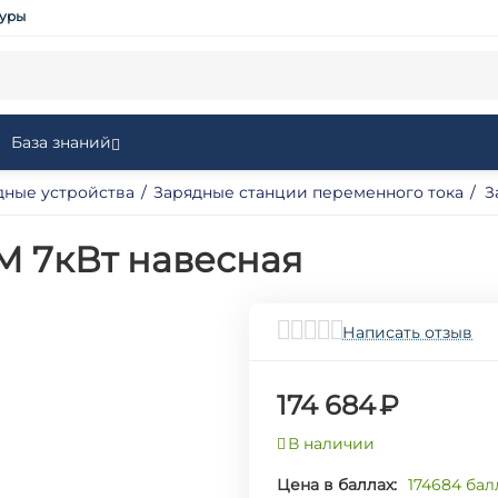
туры
База знаний
дные устройства
/
Зарядные станции переменного тока
/
З
M 7кВт навесная
Написать отзыв
174 684
₽
В наличии
Цена в баллах:
174684 бал