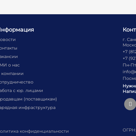
Информация
Кон
овости
г. Са
Москов
онтакты
+7 (81
акансии
+7 (92
МИ о нас
Пн-Пт
info@
 компании
Посмо
отрудничество
Нужн
абота с юр. лицами
Напиш
родавцам (поставщикам)
арядная инфраструктура
ОГРН:
олитика конфиденциальности