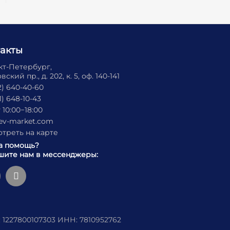
такты
нкт-Петербург,
ский пр., д. 202, к. 5, оф. 140-141
2) 640-40-60
1) 648-10-43
 10:00−18:00
ev-market.com
треть на карте
а помощь?
ите нам в мессенджеры:
 1227800107303 ИНН: 7810952762