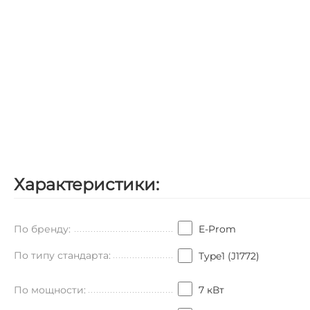
Характеристики:
По бренду:
E-Prom
По типу стандарта:
Type1 (J1772)
По мощности:
7 кВт