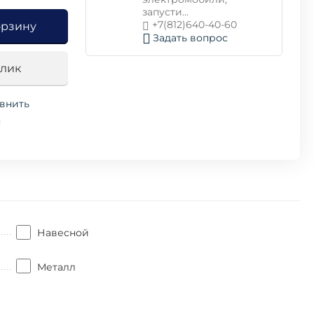
запусти...
+7(812)640-40-60
орзину
Задать вопрос
клик
внить
я
Навесной
Металл