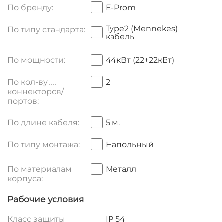
По бренду:
E-Prom
Type2 (Mennekes)
По типу стандарта:
кабель
По мощности:
44кВт (22+22кВт)
По кол-ву
2
коннекторов/
портов:
По длине кабеля:
5 м.
По типу монтажа:
Напольный
По материалам
Металл
корпуса:
Рабочие условия
Класс защиты
IP 54