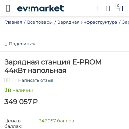
0
Главная
Все товары
Зарядная инфраструктура
За
/
/
/
Поделиться
Зарядная станция E-PROM
44кВт напольная
у
Написать отзыв
у
В наличии
у
349 057
₽
у
у
у
Цена в
349057 баллов
баллах:
у