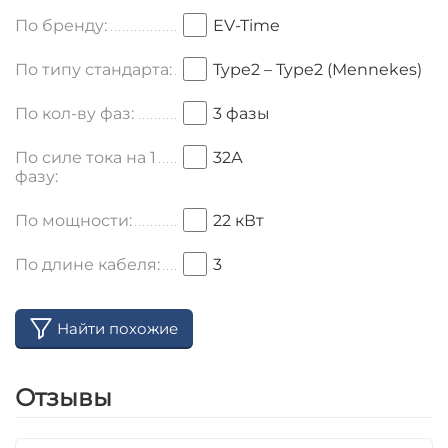
По бренду:
EV-Time
По типу стандарта:
Type2 – Type2 (Mennekes)
По кол-ву фаз:
3 фазы
По силе тока на 1
32А
фазу:
По мощности:
22 кВт
По длине кабеля:
3
Найти похожие
Отзывы