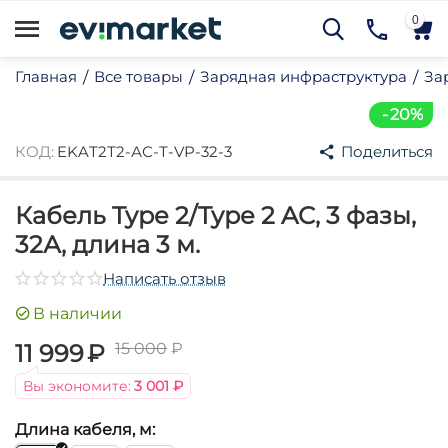
0
Главная
Все товары
Зарядная инфраструктура
За
/
/
/
20%
КОД:
EKAТ2Т2-АС-Т-VP-32-3
Поделиться
Кабель Type 2/Type 2 AC, 3 фазы,
32А, длина 3 м.
му
Написать отзыв
му
В наличии
му
11 999
₽
15 000
₽
му
му
Вы экономите:
3 001
₽
му
Длина кабеля, м:
му