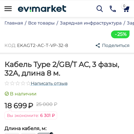
0
Главная
Все товары
Зарядная инфраструктура
За
/
/
/
25%
КОД:
EKAGT2-АС-Т-VP-32-8
Поделиться
Кабель Type 2/GB/T AC, 3 фазы,
32А, длина 8 м.
му
Написать отзыв
му
В наличии
му
18 699
₽
25 000
₽
му
му
Вы экономите:
6 301
₽
му
Длина кабеля, м:
му