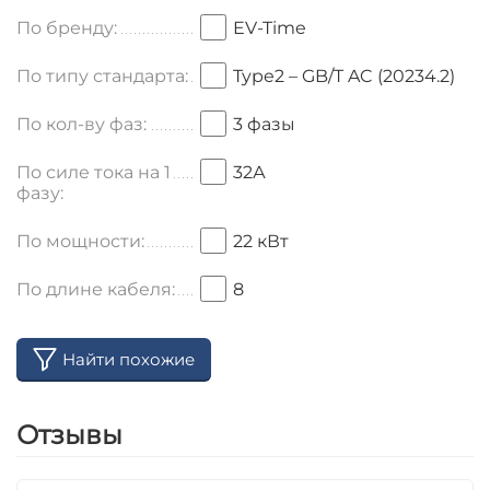
По бренду:
EV-Time
По типу стандарта:
Type2 – GB/T AC (20234.2)
По кол-ву фаз:
3 фазы
По силе тока на 1
32А
фазу:
По мощности:
22 кВт
По длине кабеля:
8
Найти похожие
Отзывы