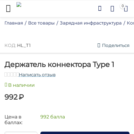
0
Главная
Все товары
Зарядная инфраструктура
Ко
/
/
/
КОД:
HL_T1
Поделиться
Держатель коннектора Type 1
Написать отзыв
у
В наличии
у
992
₽
у
у
у
Цена в
992 балла
баллах:
у
у