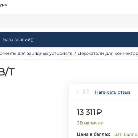
туры
База знаний
оненты для зарядных устройств
/
Держатели для коннекто
B/T
Написать отзыв
13 311
₽
В наличии
Цена в баллах:
13311 балло