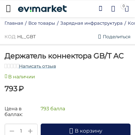
0
Главная
Все товары
Зарядная инфраструктура
Ко
/
/
/
КОД:
HL_GBT
Поделиться
Держатель коннектора GB/T AC
Написать отзыв
В наличии
у
793
₽
у
у
у
Цена в
793 балла
баллах:
у
у
+
−
В корзину
у