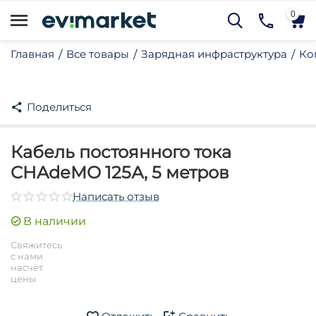
0
Главная
Все товары
Зарядная инфраструктура
Ко
/
/
/
Поделиться
Кабель постоянного тока
CHAdeMO 125А, 5 метров
му
Написать отзыв
му
В наличии
му
Свяжитесь
му
с нами
насчёт
му
цены
му
му