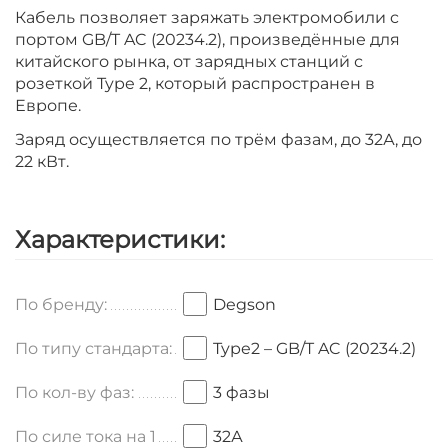
Кабель позволяет заряжать электромобили c
портом GB/T AC (20234.2), произведённые для
китайского рынка, от зарядных станций с
розеткой Type 2, который распространен в
Европе.
Заряд осуществляется по трём фазам, до 32А, до
22 кВт.
Характеристики:
По бренду:
Degson
По типу стандарта:
Type2 – GB/T AC (20234.2)
По кол-ву фаз:
3 фазы
По силе тока на 1
32А