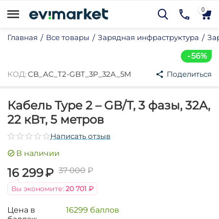
0
Главная
Все товары
Зарядная инфраструктура
За
/
/
/
56%
КОД:
CB_AC_T2-GBT_3P_32A_5M
Поделиться
Кабель Type 2 – GB/T, 3 фазы, 32А,
22 кВт, 5 метров
му
Написать отзыв
му
В наличии
му
16 299
₽
37 000
₽
му
му
Вы экономите:
20 701
₽
му
Цена в
16299 баллов
му