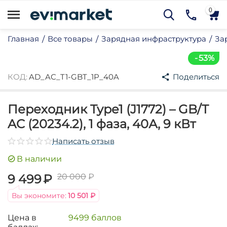
0
Главная
Все товары
Зарядная инфраструктура
За
/
/
/
53%
КОД:
AD_AC_T1-GBT_1P_40A
Поделиться
Переходник Type1 (J1772) – GB/T
AC (20234.2), 1 фаза, 40А, 9 кВт
му
Написать отзыв
му
В наличии
му
9 499
₽
20 000
₽
му
му
Вы экономите:
10 501
₽
му
Цена в
9499 баллов
му