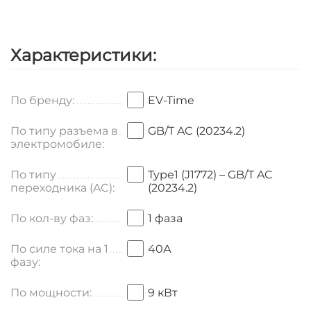
Характеристики:
По бренду:
EV-Time
По типу разъема в
GB/T AC (20234.2)
электромобиле:
По типу
Type1 (J1772) – GB/T AC
переходника (AC):
(20234.2)
По кол-ву фаз:
1 фаза
По силе тока на 1
40А
фазу:
По мощности:
9 кВт